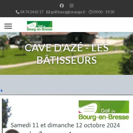
04 74 24 65 17
golf.bourg@orange.fr
09:00 - 19:30
CAVE D'AZÉ - LES
BÂTISSEURS
+