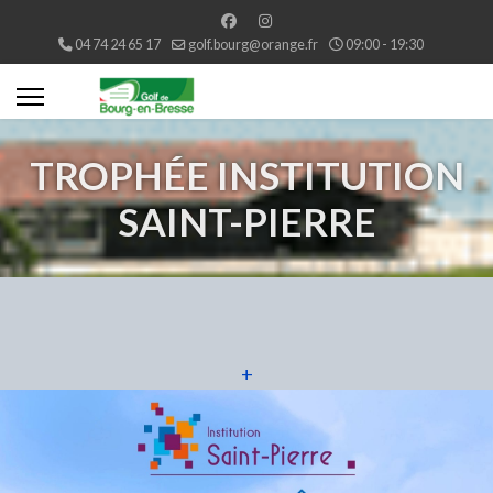
04 74 24 65 17
golf.bourg@orange.fr
09:00 - 19:30
TROPHÉE INSTITUTION
SAINT-PIERRE
+